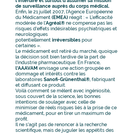
l’interdire et surtout d’assumer sa mission
de surveillance auprès du corps médical.
Enfin, le 21 juillet 2007, l’Agence Européenne
du Médicament
(EMEA)
réagit : « L’efficacité
modérée de l’
Agréal®
ne compense pas les
risques d’effets indésirables psychiatriques et
neurologiques
potentiellement
irréversibles
pour
certaines ».
Le médicament est retiré du marché, quoique
la décision soit bien tardive de la part de
l’industrie pharmaceutique. En France,
l’AAAVAM
envisage une action groupée en
dommage et intérêts contre les
laboratoires
Sanofi-Grünenthal®
, fabriquant
et diffusant ce produit.
Voilà comment se mêlent avec ingéniosité,
sous couvert de la science, les bonnes
intentions de soulager avec celle de
minimiser de réels risques liés à la prise de ce
médicament, pour en tirer un maximum de
profit.
Il ne s’agit pas de renoncer à la recherche
scientifique, mais de juguler les appétits des