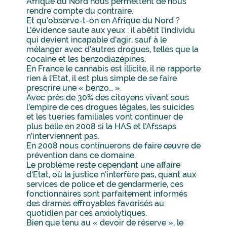
Afrique du Nord nous permettent de nous
rendre compte du contraire.
Et qu’observe-t-on en Afrique du Nord ?
L’évidence saute aux yeux : il abêtit l’individu
qui devient incapable d’agir, sauf à le
mélanger avec d’autres drogues, telles que la
cocaïne et les benzodiazépines.
En France le cannabis est illicite, il ne rapporte
rien à l’Etat, il est plus simple de se faire
prescrire une « benzo… ».
Avec près de 30% des citoyens vivant sous
l’empire de ces drogues légales, les suicides
et les tueries familiales vont continuer de
plus belle en 2008 si la HAS et l’Afssaps
n’interviennent pas.
En 2008 nous continuerons de faire œuvre de
prévention dans ce domaine.
Le problème reste cependant une affaire
d’Etat, où la justice n’interfère pas, quant aux
services de police et de gendarmerie, ces
fonctionnaires sont parfaitement informés
des drames effroyables favorisés au
quotidien par ces anxiolytiques.
Bien que tenu au « devoir de réserve », le