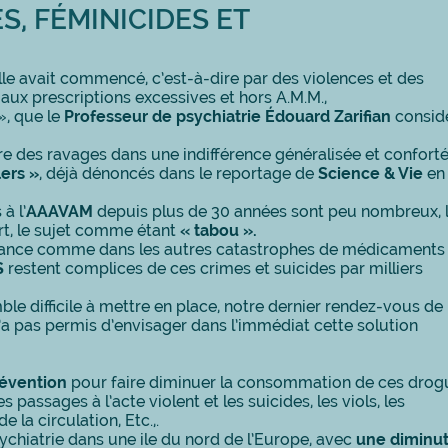
S, FÉMINICIDES ET
lle avait commencé, c’est-à-dire par des violences et des
 aux prescriptions excessives et hors A.M.M.,
», que le
Professeur de psychiatrie Édouard Zarifian
considé
re des ravages dans une indifférence généralisée et confort
ers »
, déjà dénoncés dans le reportage de
Science & Vie
en
à l’
AAAVAM
depuis plus de 30 années sont peu nombreux, 
rt, le sujet comme étant
« tabou ».
lance comme dans les autres catastrophes de médicaments
S
restent complices de ces crimes et suicides par milliers
le difficile à mettre en place, notre dernier rendez-vous de
a pas permis d’envisager dans l’immédiat cette solution
révention
pour faire diminuer la consommation de ces drog
s passages à l’acte violent et les suicides, les viols, les
e la circulation, Etc.,.
ychiatrie dans une ile du nord de l’Europe, avec
une diminut