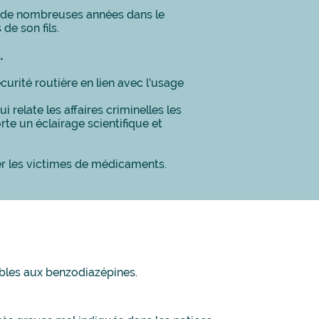
e de nombreuses années dans le
de son fils.
.
urité routière en lien avec l’usage
i relate les affaires criminelles les
te un éclairage scientifique et
der les victimes de médicaments.
ables aux benzodiazépines.