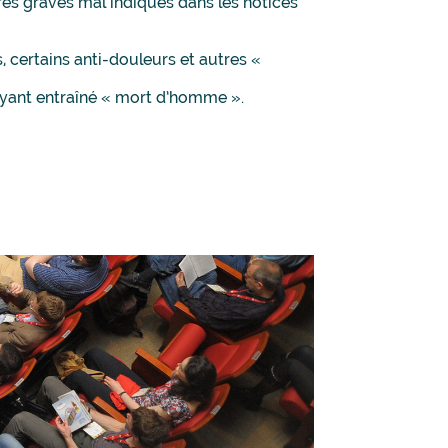
ès graves mal indiqués dans les notices
, certains anti-douleurs et autres «
ayant entraîné « mort d’homme ».