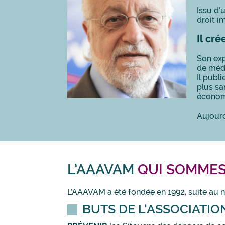
Issu d’
droit i
Il cré
Son exp
de médi
Il publ
plus sa
économ
Aujourd
L’AAAVAM
QUI SOMMES
L’AAAVAM a été fondée en 1992, suite au 
BUTS DE L’ASSOCIATION