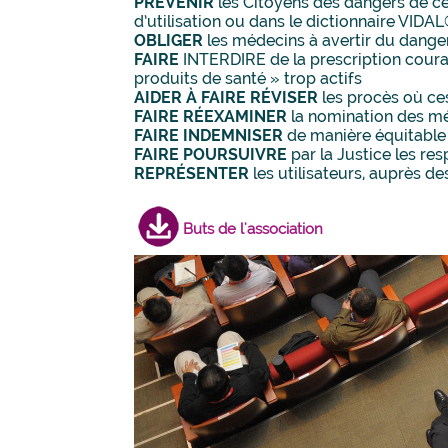
PRÉVENIR
les Citoyens des dangers de ce
d’utilisation ou dans le dictionnaire VIDA
OBLIGER
les médecins à avertir du dang
FAIRE
INTERDIRE de la prescription courant
produits de santé » trop actifs
AIDER À FAIRE RÉVISER
les procès où ce
FAIRE RÉEXAMINER
la nomination des mé
FAIRE INDEMNISER
de manière équitable 
FAIRE POURSUIVRE
par la Justice les res
REPRÉSENTER
les utilisateurs, auprès de
Buts de l'association