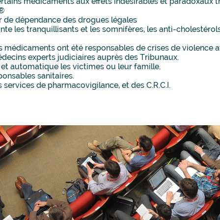
rtains médicaments aux effets indésirables et paradoxaux tr
L®
er de dépendance des drogues légales
e les tranquillisants et les somnifères, les anti-cholestérols
s médicaments ont été responsables de crises de violence 
decins experts judiciaires auprès des Tribunaux.
et automatique les victimes ou leur famille.
ponsables sanitaires.
s services de pharmacovigilance, et des C.R.C.I.