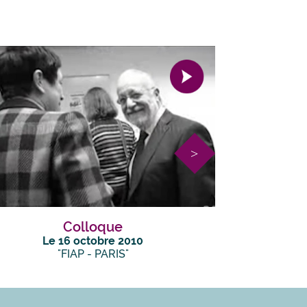
Colloque
Franc
Le 16 octobre 2010
"FIAP - PARIS"
"Les mé