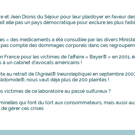
re et Jean Dionis du Séjour pour leur plaidoyer en faveur d
erait elle pas un pays démocratique pour exclure les plus faibl
es » des médicaments a été consultée par les divers Ministèr
nne pas compte des dommages corporels dans ces regroupem
en France pour les victimes de l’affaire « Bayer® » en 2001, 
s à un cabinet d’avocats américains !
uite au retrait de l’Agréal® (neuroleptique) en septembre 2
alidomide®, nous vaut déjà plus de 200 plaintes !
es victimes de ce laboratoire au passé sulfureux ?
iminelles qui font du tort aux consommateurs, mais aussi au
 de gérer ces crises