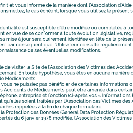
éfinit et vous informe de la manière dont l'Association d'Aid
nsmettez, le cas échéant, lorsque vous utilisez le présent si
fidentialité est susceptible d’être modifiée ou complétée à 
en vue de se conformer à toute évolution législative, règle
 sa mise à jour sera clairement identifiée en tête de la prés
nvient par conséquent que l’Utilisateur consulte régulièrement 
connaissance de ses éventuelles modifications.
ble de visiter le Site de l'Association des Victimes des Ac
ernant. En toute hypothèse, vous êtes en aucune manière o
 de Médicaments.
e vous ne puissiez pas bénéficier de certaines informations
es des Accidents de Médicaments peut être amenée dans certa
phone, entreprise et fonction (ci-après vos « Informations P
qu’elles soient traitées par l'Association des Victimes des
ux fins rappelées à la fin de chaque formulaire.
a Protection des Données (General Data Protection Régulat
 Libertés du 6 janvier 1978 modifiée, l'Association des Vict