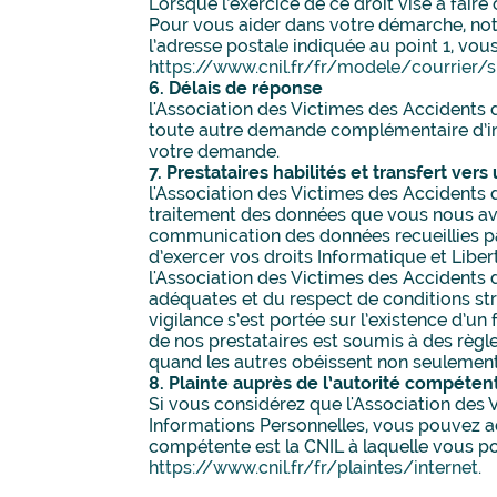
Lorsque l’exercice de ce droit vise à fair
Pour vous aider dans votre démarche, not
l’adresse postale indiquée au point 1, vou
https://www.cnil.fr/fr/modele/courrier/
6. Délais de réponse
l'Association des Victimes des Accidents
toute autre demande complémentaire d’inf
votre demande.
7. Prestataires habilités et transfert ve
l'Association des Victimes des Accidents d
traitement des données que vous nous av
communication des données recueillies par
d’exercer vos droits Informatique et Libe
l'Association des Victimes des Accidents
adéquates et du respect de conditions stri
vigilance s’est portée sur l’existence d’u
de nos prestataires est soumis à des règl
quand les autres obéissent non seulement
8. Plainte auprès de l’autorité compéten
Si vous considérez que l'Association des
Informations Personnelles, vous pouvez a
compétente est la CNIL à laquelle vous po
https://www.cnil.fr/fr/plaintes/internet
.