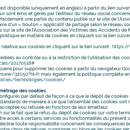
 est disponible (uniquement en anglais) à partir du lien suivan
x sont émis et gérés par l’éditeur du réseau social concer
acilement une partie du contenu publié sur le site de l'Ass
re d’un « bouton » applicatif de partage selon le réseau so
 sur le site de l'Association des Victimes des Accidents de
politique en matière de cookies en cliquant sur le lien suivan
 relative aux cookies en cliquant sur le lien suivant :
https:/
diées au contrôle ou à la restriction de l’utilisation des cook
ticles/20170518#
ssaire pour supprimer les cookies à partir du navigateur Goo
nswer/32050?hl=fr
mais également la politique complète en 
olicies/technologies/cookies/
ramétrage des cookies
onfigurés par défaut de façon à ce que le dépôt de cookies s
 standards de manière à ce que l’ensemble des cookies soit
acceptée ou refusée en fonction de leur émetteur.
n sur le fait que le refus du dépôt de cookies sur votre term
otre accès à certains services ou fonctionnalités du présent s
cline toute responsabilité concernant les conséquences lié
 votre choix de refuser, supprimer ou bloquer les cookies né