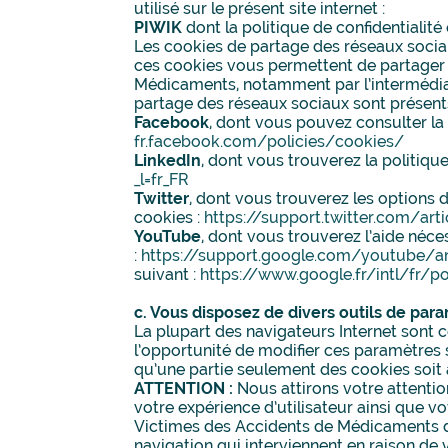
utilisé sur le présent site internet :
PIWIK
dont la politique de confidentialité
Les cookies de partage des réseaux sociau
ces cookies vous permettent de partager f
Médicaments, notamment par l’intermédiai
partage des réseaux sociaux sont présents
Facebook
, dont vous pouvez consulter la 
fr.facebook.com/policies/cookies/
LinkedIn
, dont vous trouverez la politique
_l=fr_FR
Twitter
, dont vous trouverez les options dé
cookies :
https://support.twitter.com/ar
YouTube
, dont vous trouverez l’aide néce
:
https://support.google.com/youtube/a
suivant :
https://www.google.fr/intl/fr/p
c. Vous disposez de divers outils de pa
La plupart des navigateurs Internet sont c
l’opportunité de modifier ces paramètres
qu’une partie seulement des cookies soit 
ATTENTION :
Nous attirons votre attentio
votre expérience d’utilisateur ainsi que v
Victimes des Accidents de Médicaments dé
navigation qui interviennent en raison de