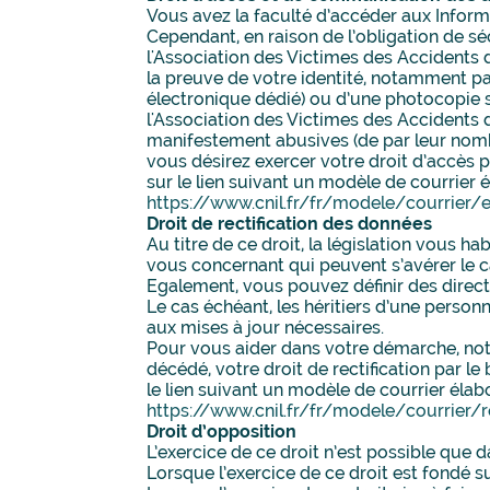
Vous avez la faculté d’accéder aux Infor
Cependant, en raison de l’obligation de s
l'Association des Victimes des Accidents
la preuve de votre identité, notamment par
électronique dédié) ou d’une photocopie si
l'Association des Victimes des Accidents 
manifestement abusives (de par leur nomb
vous désirez exercer votre droit d’accès p
sur le lien suivant un modèle de courrier 
https://www.cnil.fr/fr/modele/courrier/
Droit de rectification des données
Au titre de ce droit, la législation vous h
vous concernant qui peuvent s’avérer le c
Egalement, vous pouvez définir des direct
Le cas échéant, les héritiers d’une perso
aux mises à jour nécessaires.
Pour vous aider dans votre démarche, not
décédé, votre droit de rectification par l
le lien suivant un modèle de courrier élabo
https://www.cnil.fr/fr/modele/courrier/
Droit d’opposition
L’exercice de ce droit n’est possible que d
Lorsque l’exercice de ce droit est fondé s