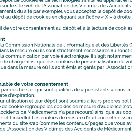
dépôt de cookies et de technologies similaires apparaît en 
n sur le site web de l'Association des Victimes des Acciden
léments du site par exemple), vous acceptez le dépôt de coo
 au dépôt de cookies en cliquant sur l’icône « X » à droite 
il de votre consentement au dépôt et à la lecture de cookies
ent
Commission Nationale de l’Informatique et des Libertés (CN
ans la mesure où ils sont strictement nécessaires au foncti
er la communication par voie électronique. Il s’agit notamment
ge de charge ainsi que des cookies de personnalisation de vo
que dans la mesure où ils sont émis et gérés par l'Associati
réalable de votre consentement
par des tiers et qui sont qualifiés de « persistants » dans 
ate d’expiration.
eur utilisation et leur dépôt sont soumis à leurs propres poli
le de cookie regroupe les cookies de mesure d’audience (not
Accidents de Médicaments n’a pas recours) ainsi que les co
 et LinkedIn). Les cookies de mesure d’audience établissent
éléments du site web (comme les contenus/pages que vous ave
 de l'Association des Victimes des Accidents de Médicament