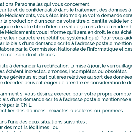
mations Personnelles qui vous concernent.
écurité et de confidentialité dans le traitement des données
 de Médicaments, vous êtes informé que votre demande sera
 la production d’un scan de votre titre d’identité valide (e
gnée de votre titre d’identité valide (en cas de demande adr
de Médicaments vous informe qu’il sera en droit, le cas éc
re, leur caractère répétitif ou systématique). Pour vous a
ar le biais d’une demande écrite à l’adresse postale mention
élaboré par la Commission Nationale de l’Informatique et des 
exercer-son-droit-dacces
abilite à demander la rectification, la mise à jour, le verroui
as échéant inexactes, erronées, incomplètes ou obsolètes.
ives générales et particulières relatives au sort des donnée
nne décédée peuvent exiger de prendre en considération le 
amment si vous désirez exercer, pour votre propre compte 
e biais d’une demande écrite à l’adresse postale mentionnée a
ré par la CNIL.
rectifier-des-donnees-inexactes-obsoletes-ou-perimees
ans l’une des deux situations suivantes :
ur des motifs légitimes ; ou