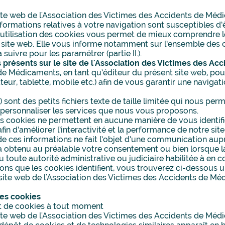
ite web de l'Association des Victimes des Accidents de Médi
ormations relatives à votre navigation sont susceptibles d’ê
’utilisation des cookies vous permet de mieux comprendre l
site web. Elle vous informe notamment sur l’ensemble des c
à suivre pour les paramétrer (partie II.).
s présents sur le site de l'Association des Victimes des A
de Médicaments, en tant qu’éditeur du présent site web, pou
teur, tablette, mobile etc.) afin de vous garantir une navigati
sont des petits fichiers texte de taille limitée qui nous per
e personnaliser les services que nous vous proposons.
des cookies ne permettent en aucune manière de vous identifi
in d’améliorer l’interactivité et la performance de notre si
de ces informations ne fait l’objet d’une communication aupr
obtenu au préalable votre consentement ou bien lorsque la
ou toute autorité administrative ou judiciaire habilitée à en c
ons que les cookies identifient, vous trouverez ci-dessous un
e site web de l'Association des Victimes des Accidents de Médi
les cookies
t de cookies à tout moment
site web de l'Association des Victimes des Accidents de Méd