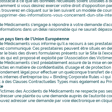
e obstacle à ce que les données recueillies soient utilisées à
amment si vous désirez exercer votre droit d’opposition par
s trouverez en cliquant sur le lien suivant un modèle de courr
supprimer-des-informations-vous-concernant-dun-site-inte
 de Médicaments s’engage à répondre à votre demande d’accè
ormations dans un délai raisonnable qui ne saurait dépasse
rs un pays tiers de l’Union Européenne
e Médicaments vous informe qu’il a recours à ses prestataires 
ez communiqué. Ces prestataires peuvent être situés en de
 le biais des divers formulaires présents sur le Site (à l’e
rtés qui est proposé et exploité par l'Association des Victi
 de Médicaments s’est préalablement assuré de la mise en œu
ctes en matière de confidentialité, d’usage et de protection
n fondement légal pour effectuer un quelconque transfert de do
es internes d’entreprise (ou « Binding Corporate Rules ») qu
 à des Clauses Contractuelles Types mais également au Priv
te
 Victimes des Accidents de Médicaments ne respecte pas ses
dresser une plainte ou une demande auprès de l’autorité com
uvez adresser une demande par voie électronique en cliquant