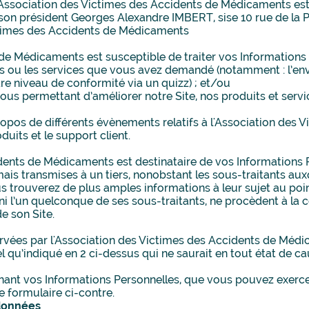
'Association des Victimes des Accidents de Médicaments est 
on président Georges Alexandre IMBERT, sise 10 rue de la Pa
ctimes des Accidents de Médicaments
de Médicaments est susceptible de traiter vos Informations 
ions ou les services que vous avez demandé (notamment : l’en
tre niveau de conformité via un quizz) ; et/ou
 nous permettant d’améliorer notre Site, nos produits et serv
propos de différents évènements relatifs à l'Association des
uits et le support client.
dents de Médicaments est destinataire de vos Informations Pe
ais transmises à un tiers, nonobstant les sous-traitants aux
 trouverez de plus amples informations à leur sujet au point
i l’un quelconque de ses sous-traitants, ne procèdent à la
de son Site.
ervées par l'Association des Victimes des Accidents de Mé
tel qu’indiqué en 2 ci-dessus qui ne saurait en tout état de 
nant vos Informations Personnelles, que vous pouvez exercer
e formulaire ci-contre.
 données